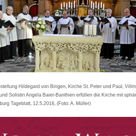
stellung Hildegard von Bingen, Kirche St. Peter und Paul, Villm
und Solistin Angela Baier-Banthien erfüllen die Kirche mit sphä
urg Tageblatt, 12.5.2016, (Foto: A. Müller)