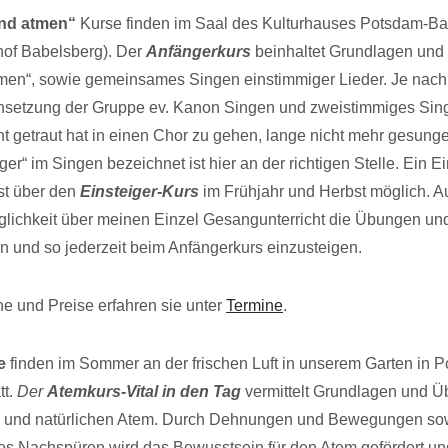
nd atmen“
Kurse finden im Saal des Kulturhauses Potsdam-Bab
of Babelsberg). Der
Anfängerkurs
beinhaltet Grundlagen un
men“, sowie gemeinsames Singen einstimmiger Lieder. Je nach
etzung der Gruppe ev. Kanon Singen und zweistimmiges Sin
cht getraut hat in einen Chor zu gehen, lange nicht mehr gesunge
ger“ im Singen bezeichnet ist hier an der richtigen Stelle. Ein E
st über den
Einsteiger-Kurs
im Frühjahr und Herbst möglich. 
glichkeit über meinen Einzel Gesangunterricht die Übungen u
 und so jederzeit beim Anfängerkurs einzusteigen.
ne und Preise erfahren sie unter
Termine
.
e
finden im Sommer an der frischen Luft in unserem Garten in 
tt.
Der
Atemkurs-Vital in den Tag
vermittelt Grundlagen und Ü
en und natürlichen Atem. Durch Dehnungen und Bewegungen so
s Nachspüren wird das Bewusstsein für den Atem gefördert und