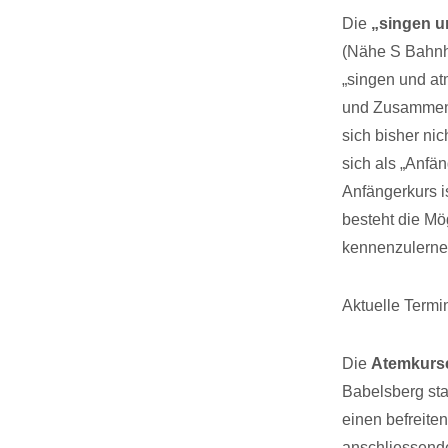
Die
„singen u
(Nähe S Bahnh
„singen und at
und Zusammens
sich bisher ni
sich als „Anfän
Anfängerkurs i
besteht die Mö
kennenzulernen
Aktuelle Termi
Die
Atemkurs
Babelsberg sta
einen befreit
anschliessende