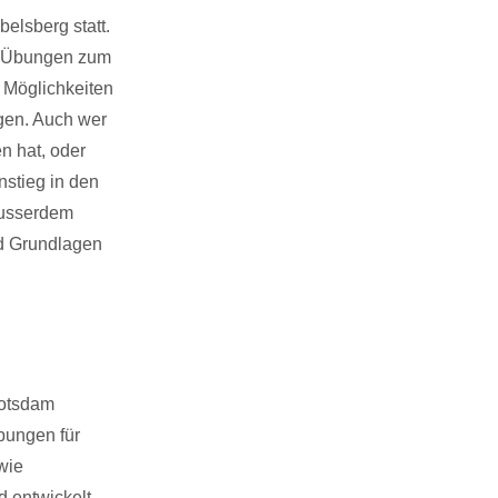
elsberg statt.
d Übungen zum
 Möglichkeiten
gen. Auch wer
n hat, oder
instieg in den
Ausserdem
nd Grundlagen
Potsdam
bungen für
wie
 entwickelt.